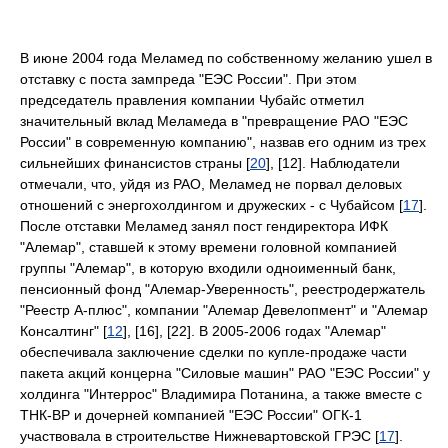
В июне 2004 года Меламед по собственному желанию ушел в
отставку с поста зампреда "ЕЭС России". При этом
председатель правления компании Чубайс отметил
значительный вклад Меламеда в "превращение РАО "ЕЭС
России" в современную компанию", назвав его одним из трех
сильнейших финансистов страны [
20
], [12]. Наблюдатели
отмечали, что, уйдя из РАО, Меламед не порвал деловых
отношений с энергохолдингом и дружеских - с Чубайсом [
17
].
После отставки Меламед занял пост гендиректора ИФК
"Алемар", ставшей к этому времени головной компанией
группы "Алемар", в которую входили одноименный банк,
пенсионный фонд "Алемар-Уверенность", реестродержатель
"Реестр А-плюс", компании "Алемар Девелопмент" и "Алемар
Консалтинг" [
12
], [16], [22]. В 2005-2006 годах "Алемар"
обеспечивала заключение сделки по купле-продаже части
пакета акций концерна "Силовые машин" РАО "ЕЭС России" у
холдинга "Интеррос" Владимира Потанина, а также вместе с
ТНК-ВР и дочерней компанией "ЕЭС России" ОГК-1
участвовала в строительстве Нижневартовской ГРЭС [
17
].