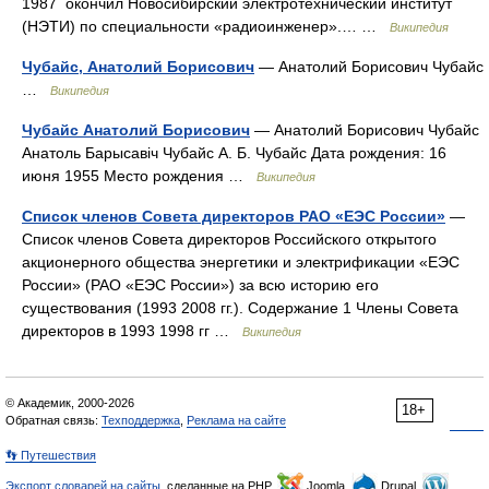
1987 окончил Новосибирский электротехнический институт
(НЭТИ) по специальности «радиоинженер».… …
Википедия
Чубайс, Анатолий Борисович
— Анатолий Борисович Чубайс
…
Википедия
Чубайс Анатолий Борисович
— Анатолий Борисович Чубайс
Анатоль Барысавіч Чубайс А. Б. Чубайс Дата рождения: 16
июня 1955 Место рождения …
Википедия
Список членов Совета директоров РАО «ЕЭС России»
—
Список членов Совета директоров Российского открытого
акционерного общества энергетики и электрификации «ЕЭС
России» (РАО «ЕЭС России») за всю историю его
существования (1993 2008 гг.). Содержание 1 Члены Совета
директоров в 1993 1998 гг …
Википедия
© Академик, 2000-2026
18+
Обратная связь:
Техподдержка
,
Реклама на сайте
👣 Путешествия
Экспорт словарей на сайты
, сделанные на PHP,
Joomla,
Drupal,