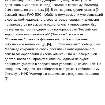
должность в мае того же года), согласно которому Меламед
был отправлен в отставку [
8
]. В тот же день другим указом [
9
]
бывший глава РАО ЕЭС Чубайс, к тому времени уже вошедший
в состав наблюдательного совета госкорпорации и комиссии
правительства по высоким технологиям и инновациям, был
назначен на пост гендиректора госкорпорации "Российская
корпорация нанотехнологий" ("Роснано"; в августе
"Роснанотех" сменила фирменный стиль и сократила
собственное название) [
7
], [6], [5]. "Коммерсант" сообщил, что
Меламед сохранит за собой пост члена наблюдательного
совета госкорпорации и члена комиссии по инновационной
деятельности при правительстве РФ, однако не будет
принимать участия в оперативном управлении компанией. По
сведениям издания, он собирался вернуться к собственному
бизнесу, в ИФК "Алемар", и реализовать ряд инвестпроектов
[
5
].