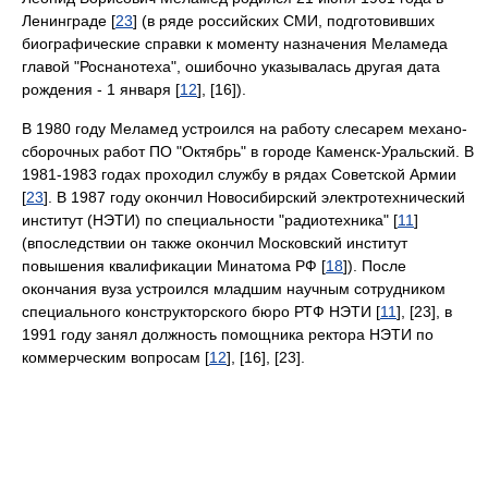
Ленинграде [
23
] (в ряде российских СМИ, подготовивших
биографические справки к моменту назначения Меламеда
главой "Роснанотеха", ошибочно указывалась другая дата
рождения - 1 января [
12
], [16]).
В 1980 году Меламед устроился на работу слесарем механо-
сборочных работ ПО "Октябрь" в городе Каменск-Уральский. В
1981-1983 годах проходил службу в рядах Советской Армии
[
23
]. В 1987 году окончил Новосибирский электротехнический
институт (НЭТИ) по специальности "радиотехника" [
11
]
(впоследствии он также окончил Московский институт
повышения квалификации Минатома РФ [
18
]). После
окончания вуза устроился младшим научным сотрудником
специального конструкторского бюро РТФ НЭТИ [
11
], [23], в
1991 году занял должность помощника ректора НЭТИ по
коммерческим вопросам [
12
], [16], [23].