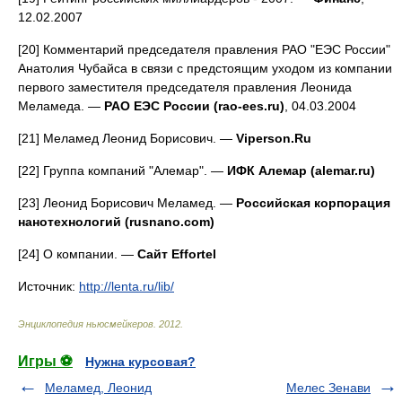
12.02.2007
[20] Комментарий председателя правления РАО "ЕЭС России"
Анатолия Чубайса в связи с предстоящим уходом из компании
первого заместителя председателя правления Леонида
Меламеда. —
РАО ЕЭС России (rao-ees.ru)
, 04.03.2004
[21] Меламед Леонид Борисович. —
Viperson.Ru
[22] Группа компаний "Алемар". —
ИФК Алемар (alemar.ru)
[23] Леонид Борисович Меламед. —
Российская корпорация
нанотехнологий (rusnano.com)
[24] О компании. —
Сайт Effortel
Источник:
http://lenta.ru/lib/
Энциклопедия ньюсмейкеров
.
2012
.
Игры ⚽
Нужна курсовая?
Меламед, Леонид
Мелес Зенави