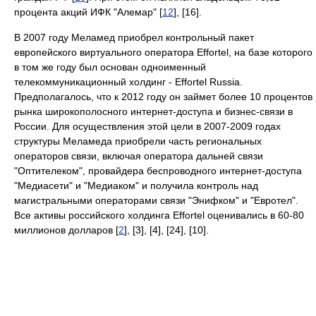
процента акций ИФК "Алемар" [
12
], [16].
В 2007 году Меламед приобрел контрольный пакет
европейского виртуального оператора Effortel, на базе которого
в том же году был основан одноименный
телекоммуникационный холдинг - Effortel Russia.
Предполагалось, что к 2012 году он займет более 10 процентов
рынка широкополосного интернет-доступа и бизнес-связи в
России. Для осуществления этой цели в 2007-2009 годах
структуры Меламеда приобрели часть региональных
операторов связи, включая оператора дальней связи
"Оптителеком", провайдера беспроводного интернет-доступа
"Медиасети" и "Медиаком" и получила контроль над
магистральными операторами связи "Энифком" и "Евротел".
Все активы российского холдинга Effortel оценивались в 60-80
миллионов долларов [
2
], [3], [4], [24], [10].