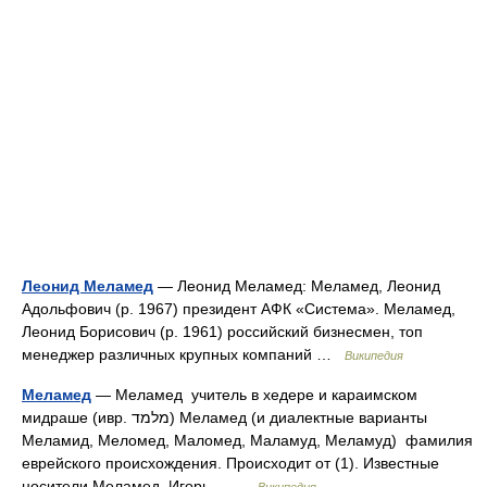
Леонид Меламед
— Леонид Меламед: Меламед, Леонид
Адольфович (р. 1967) президент АФК «Система». Меламед,
Леонид Борисович (р. 1961) российский бизнесмен, топ
менеджер различных крупных компаний …
Википедия
Меламед
— Меламед учитель в хедере и караимском
мидраше (ивр. מלמד‎) Меламед (и диалектные варианты
Меламид, Меломед, Маломед, Маламуд, Меламуд) фамилия
еврейского происхождения. Происходит от (1). Известные
носители Меламед, Игорь… …