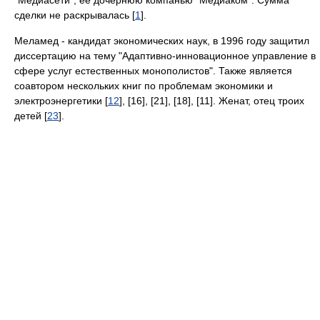
"Медиасети", ее дочернюю компанью "Медиаком". Сумма
сделки не раскрывалась [
1
].
Меламед - кандидат экономических наук, в 1996 году защитил
диссертацию на тему "Адаптивно-инновационное управление в
сфере услуг естественных монополистов". Также является
соавтором нескольких книг по проблемам экономики и
электроэнергетики [
12
], [16], [21], [18], [11]. Женат, отец троих
детей [
23
].